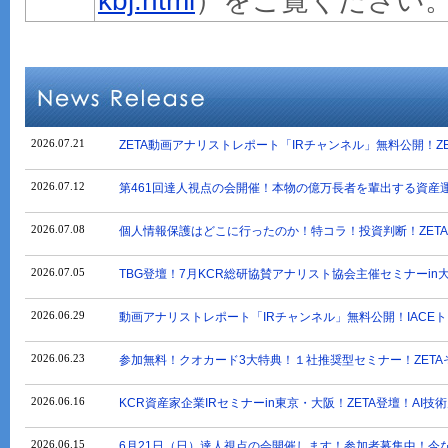
kbj.html
）をご覧ください
2026.07.21
ZETA動画アナリストレポート「IRチャンネル」無料公開！ZET
2026.07.12
第461回達人視点の会開催！本物の億万長者を輩出する資産運
2026.07.08
個人情報保護はどこに行ったのか！特コラ！投資判断！ZETA、
2026.07.05
TBG登壇！7月KCR総研協賛アナリスト協会主催セミナーin
2026.06.29
動画アナリストレポート「IRチャンネル」無料公開！IACE
2026.06.23
参加無料！クオカード3大特典！１社推奨型セミナー！ZETA
2026.06.16
KCR資産家企業IRセミナーin東京・大阪！ZETA登壇！AI
2026.06.15
6月21日（日）達人視点の会開催します！参加者募集中！今な