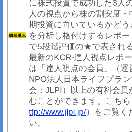
に株式投資で成功した3人
人の視点から株の割安度・
期投資に向いているかどう
を分析し格付けするレポー
で5段階評価の★で表され
最新のKCR-達人視点レポ
は「達人視点の会員」（運
NPO法人日本ライフプラン
会：JLPI）以上の有料会員
むことができます。こちら
ttp://www.jlpi.jp/
）をご覧く
い。