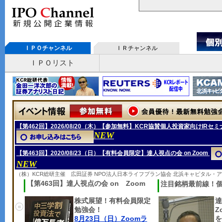
ＩＰＯチャンネル
ＩＲチャンネル
ＩＰＯリスト
【第462回】2026/08/20（木）【参加無料】KCR協賛個人投資家向けIRセミ
NEW
【第463回】2020/08/23（日）【有料会員限定】達人視点の会 on Zoom
NEW
（株）KCR総研主催 広田証券 NPO法人日本ライフプラン協会 北浜キャピタル・
【第463回】達人視点の会 on Zoom
注目銘柄最前線！
株式展望！有料会員限定
達
«
勉強会！
Z
8月23日（日）Zoomラ
を