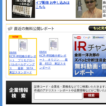
イブ配信 お申し込みは
株
こちら
代
証
金
08/04
08/06
KCR-IR戦略分析レポ
KCR-IR戦略分析レポ
ート オリジン 最
ート プリモグロー
新 6513 東証スタ
バルホールディング
ンダード
ス 最新 367A
東証スタンダード
証券コード・企業名・業種名などでご検索いただきますと
作成のアナリスト・レポートや企業情報などがご覧いた